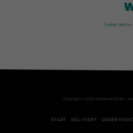
W
Lebe deine 
Copyright © 2023 reallife-berlin.de – Al
START
NEU HIER?
UNSER PODC