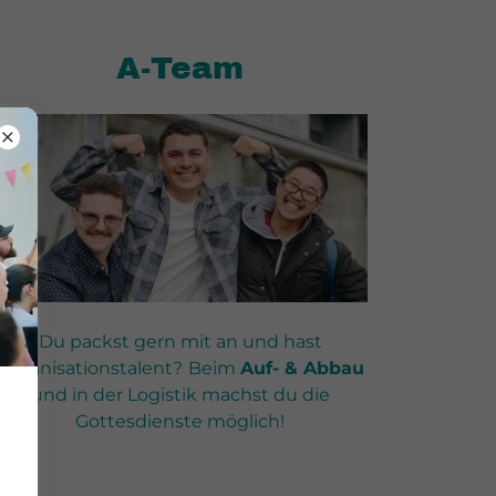
A-Team
Du packst gern mit an und hast
Organisationstalent?
Beim
Auf- & Abbau
und in der Logistik machst du die
Gottesdienste möglich!