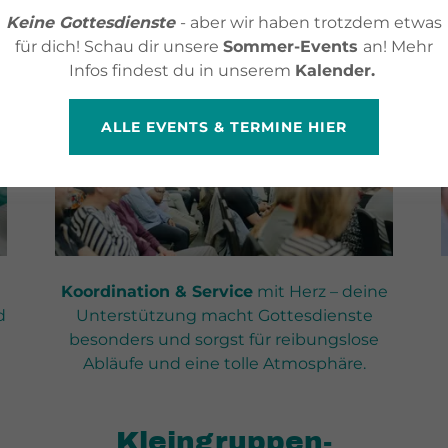
Gottesdienst-
Keine Gottesdienste
- aber wir haben trotzdem etwas
Management
für dich! Schau dir unsere
Sommer-Events
an! Mehr
Infos findest du in unserem
Kalender.
ALLE EVENTS & TERMINE HIER
Koordination & Service
mit Herz – deine
d
Unterstützung macht Gottesdienste
besonders und sorgst für reibungslose
Abläufe und eine tolle Atmosphäre.
Kleingruppen-